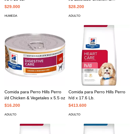
Vegetales x 12.5 oz
$29.000
$28.200
HUMEDA
ADULTO
Comida para Perro Hills Perro
Comida para Perro Hills Perro
i/d Chicken & Vegetales x 5.5 oz
h/d x 17.6 Lb.
$16.200
$413.600
ADULTO
ADULTO