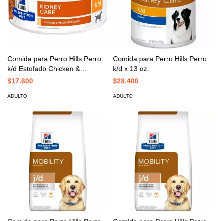
Comida para Perro Hills Perro
Comida para Perro Hills Perro
k/d Estofado Chicken &
k/d x 13 oz.
Vegetales x 5.5 oz.
$17.600
$28.400
ADULTO
ADULTO