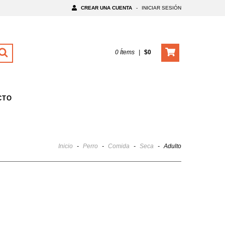
CREAR UNA CUENTA
-
INICIAR SESIÓN
0
Ítems
|
$0
CTO
Inicio
-
Perro
-
Comida
-
Seca
-
Adulto