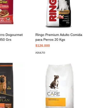
erro Dogourmet
Ringo Premium Adulto Comida
350 Grs
para Perros 20 Kgs
$126.000
ADULTO