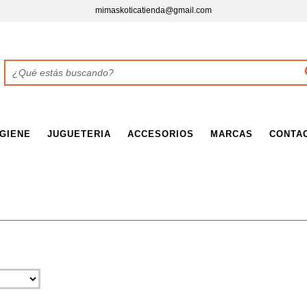
mimaskoticatienda@gmail.com
IGIENE
JUGUETERIA
ACCESORIOS
MARCAS
CONTA