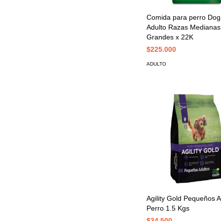
Comida para perro Do
Adulto Razas Medianas
Grandes x 22K
$225.000
ADULTO
Agility Gold Pequeños A
Perro 1.5 Kgs
$34.500