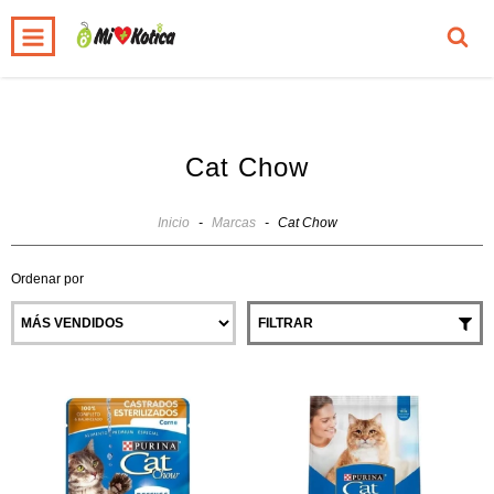
0
INICIO
PRODUCTOS
CARRITO
Cat Chow
Inicio
-
Marcas
-
Cat Chow
Ordenar por
FILTRAR