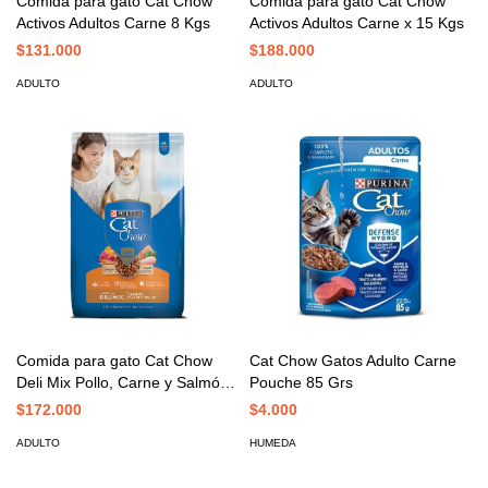
Comida para gato Cat Chow
Comida para gato Cat Chow
Activos Adultos Carne 8 Kgs
Activos Adultos Carne x 15 Kgs
$131.000
$188.000
ADULTO
ADULTO
Comida para gato Cat Chow
Cat Chow Gatos Adulto Carne
Deli Mix Pollo, Carne y Salmón
Pouche 85 Grs
x 10K
$172.000
$4.000
ADULTO
HUMEDA