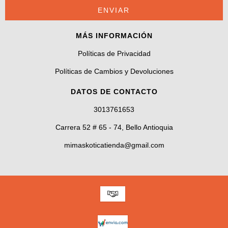
MÁS INFORMACIÓN
Políticas de Privacidad
Políticas de Cambios y Devoluciones
DATOS DE CONTACTO
3013761653
Carrera 52 # 65 - 74, Bello Antioquia
mimaskoticatienda@gmail.com