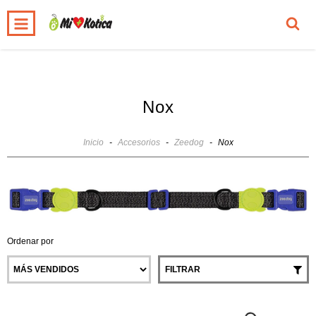
0
INICIO
PRODUCTOS
CARRITO
Nox
Inicio
-
Accesorios
-
Zeedog
-
Nox
Ordenar por
FILTRAR