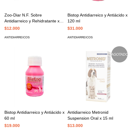
Zoo-Diar N.F. Sobre
Bistop Antidiarreico y Antiácido x
Antidiarreico y Rehidratante x
120 ml
10 gr
$12.000
$31.000
ANTIDIARREICOS
ANTIDIARREICOS
AGOTADO
Bistop Antidiarreico y Antiácido x
Antidiarreico Metronid
60 ml
Suspension Oral x 15 ml
$19.000
$13.000