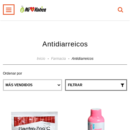
0
INICIO
PRODUCTOS
CARRITO
Antidiarreicos
Inicio
-
Farmacia
-
Antidiarreicos
Ordenar por
FILTRAR