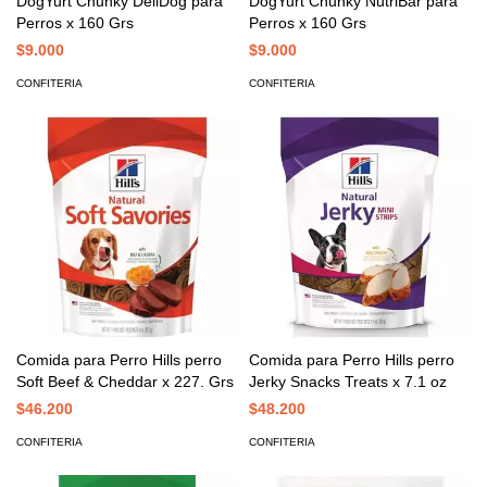
DogYurt Chunky DeliDog para
DogYurt Chunky NutriBar para
Perros x 160 Grs
Perros x 160 Grs
$9.000
$9.000
CONFITERIA
CONFITERIA
Comida para Perro Hills perro
Comida para Perro Hills perro
Soft Beef & Cheddar x 227. Grs
Jerky Snacks Treats x 7.1 oz
$46.200
$48.200
CONFITERIA
CONFITERIA