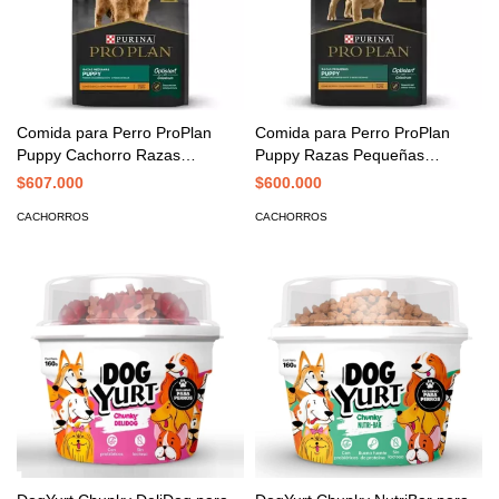
Comida para Perro ProPlan
Comida para Perro ProPlan
Puppy Cachorro Razas
Puppy Razas Pequeñas
Medianas 20 Kgs
Cachorro 20 Kgs
$607.000
$600.000
CACHORROS
CACHORROS