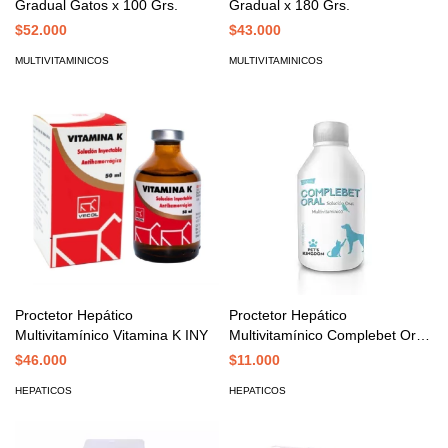
Gradual Gatos x 100 Grs.
Gradual x 180 Grs.
$52.000
$43.000
MULTIVITAMINICOS
MULTIVITAMINICOS
Proctetor Hepático
Proctetor Hepático
Multivitamínico Vitamina K INY
Multivitamínico Complebet Oral
x 100
$46.000
$11.000
HEPATICOS
HEPATICOS