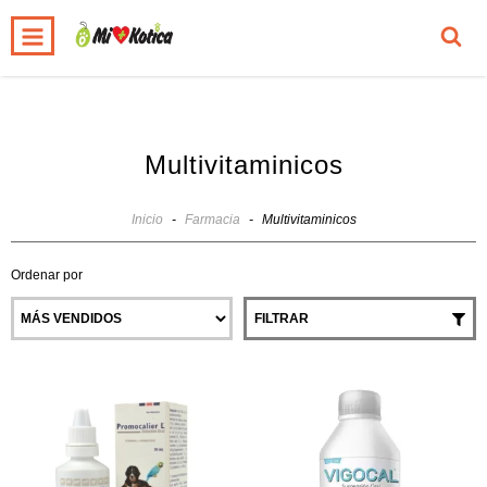
0
INICIO
PRODUCTOS
CARRITO
Multivitaminicos
Inicio
-
Farmacia
-
Multivitaminicos
Ordenar por
FILTRAR