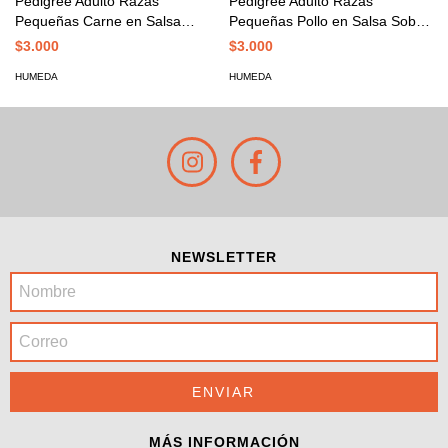
Pedigree Adulto Razas
Pedigree Adulto Razas
Pequeñas Carne en Salsa
Pequeñas Pollo en Salsa Sobre
Sobre 100 Grs
100 Grs
$3.000
$3.000
HUMEDA
HUMEDA
NEWSLETTER
MÁS INFORMACIÓN