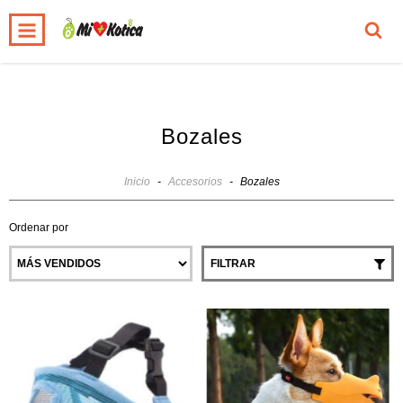
0
INICIO
PRODUCTOS
CARRITO
Bozales
Inicio
-
Accesorios
-
Bozales
Ordenar por
FILTRAR