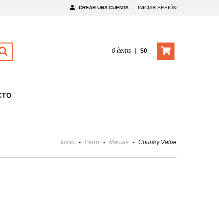
CREAR UNA CUENTA
-
INICIAR SESIÓN
0
Ítems
|
$0
CTO
Inicio
-
Perro
-
Marcas
-
Country Value