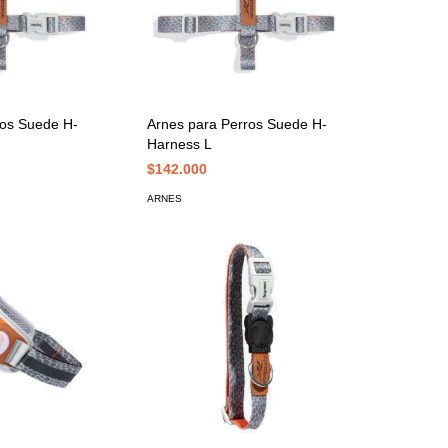
ros Suede H-
Arnes para Perros Suede H-
Harness L
$142.000
ARNES