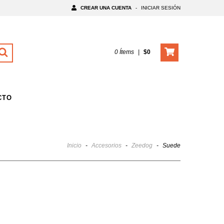
CREAR UNA CUENTA
-
INICIAR SESIÓN
0
Ítems
|
$0
CTO
Inicio
-
Accesorios
-
Zeedog
-
Suede