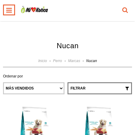
0
INICIO
PRODUCTOS
CARRITO
Nucan
Inicio
-
Perro
-
Marcas
-
Nucan
Ordenar por
FILTRAR