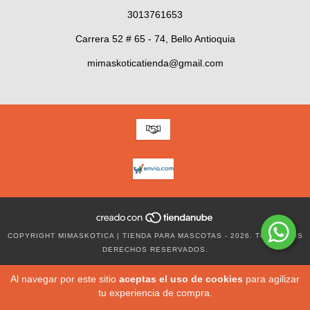
3013761653
Carrera 52 # 65 - 74, Bello Antioquia
mimaskoticatienda@gmail.com
COPYRIGHT MIMASKOTICA | TIENDA PARA MASCOTAS - 2026. TODOS LOS
DERECHOS RESERVADOS.
Al navegar por este sitio
aceptas el uso de cookies
para agilizar
tu experiencia de compra.