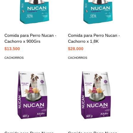
Comida para Perro Nucan -
Comida para Perro Nucan -
Cachorro x 900Grs
Cachorro x 1,8K
$13.500
$28.000
CACHORROS
CACHORROS