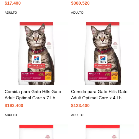
$17.400
$380.520
ADULTO
ADULTO
Comida para Gato Hills Gato
Comida para Gato Hills Gato
Adult Optimal Care x 7 Lb.
Adult Optimal Care x 4 Lb.
$193.400
$123.400
ADULTO
ADULTO