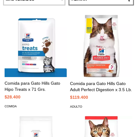
Comida para Gato Hills Gato
Comida para Gato Hills Gato
Hipo Treats x 71 Grs.
Adult Perfect Digestion x 3.5 Lb.
$28.400
$119.400
COMIDA
ADULTO