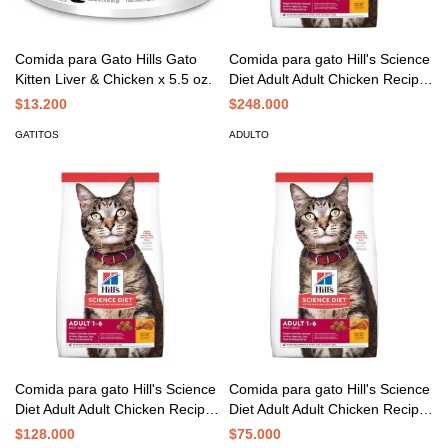
Comida para Gato Hills Gato
Comida para gato Hill's Science
Kitten Liver & Chicken x 5.5 oz.
Diet Adult Adult Chicken Recipe
x 7.25 Kilos
$13.200
$248.000
GATITOS
ADULTO
Comida para gato Hill's Science
Comida para gato Hill's Science
Diet Adult Adult Chicken Recipe
Diet Adult Adult Chicken Recipe
x 3.18 Kilos
x 1.58 Kilos
$128.000
$75.000