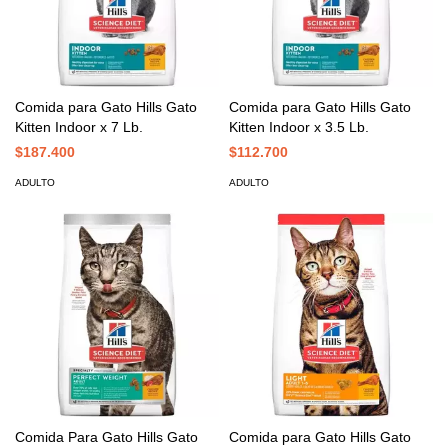
Comida para Gato Hills Gato
Comida para Gato Hills Gato
Kitten Indoor x 7 Lb.
Kitten Indoor x 3.5 Lb.
$187.400
$112.700
ADULTO
ADULTO
Comida Para Gato Hills Gato
Comida para Gato Hills Gato