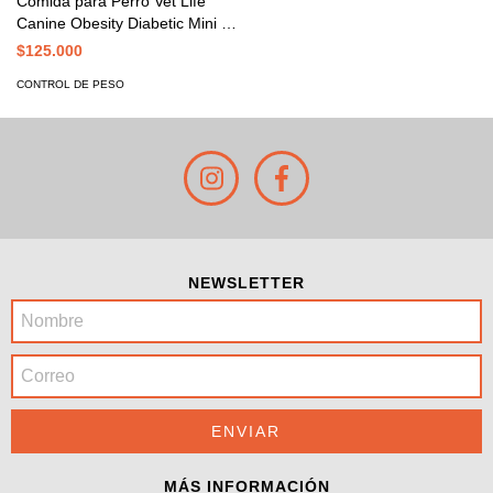
Comida para Perro Vet Life
Canine Obesity Diabetic Mini x
2K
$125.000
CONTROL DE PESO
NEWSLETTER
MÁS INFORMACIÓN