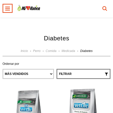
0
INICIO
PRODUCTOS
CARRITO
Diabetes
Inicio
-
Perro
-
Comida
-
Medicada
-
Diabetes
Ordenar por
FILTRAR