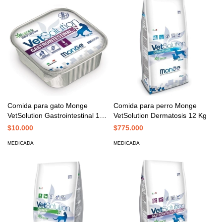
Comida para gato Monge
Comida para perro Monge
VetSolution Gastrointestinal 100
VetSolution Dermatosis 12 Kg
Gr
$10.000
$775.000
MEDICADA
MEDICADA