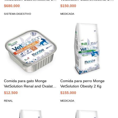
Kg
Kg
$680.000
$150.000
SISTEMA DIGESTIVO
MEDICADA
Comida para gato Monge
Comida para perro Monge
VetSolution Renal and Oxalate
VetSolution Obesity 2 Kg
100 Gr
$12.500
$155.000
RENAL
MEDICADA