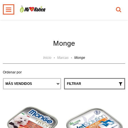
0
INICIO
PRODUCTOS
CARRITO
Monge
Inicio
-
Marcas
-
Monge
Ordenar por
FILTRAR