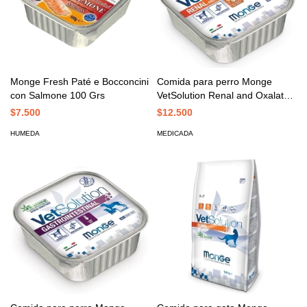
Monge Fresh Paté e Bocconcini
Comida para perro Monge
con Salmone 100 Grs
VetSolution Renal and Oxalate
150 Gr
$7.500
$12.500
HUMEDA
MEDICADA