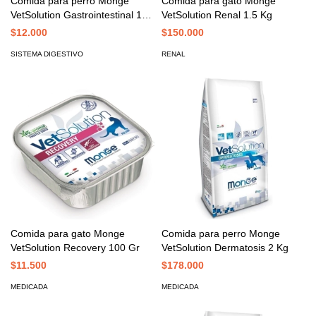
Comida para perro Monge
Comida para gato Monge
VetSolution Gastrointestinal 150
VetSolution Renal 1.5 Kg
Gr
$12.000
$150.000
SISTEMA DIGESTIVO
RENAL
Comida para gato Monge
Comida para perro Monge
VetSolution Recovery 100 Gr
VetSolution Dermatosis 2 Kg
$11.500
$178.000
MEDICADA
MEDICADA