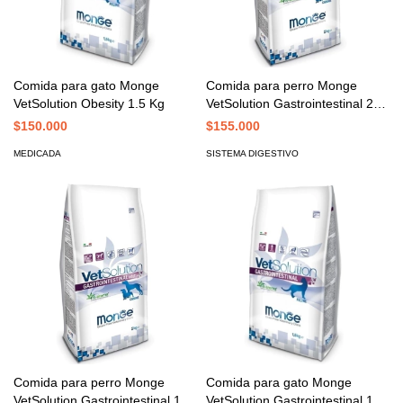
Comida para gato Monge
Comida para perro Monge
VetSolution Obesity 1.5 Kg
VetSolution Gastrointestinal 2
Kg
$150.000
$155.000
MEDICADA
SISTEMA DIGESTIVO
Comida para perro Monge
Comida para gato Monge
VetSolution Gastrointestinal 12
VetSolution Gastrointestinal 1.5