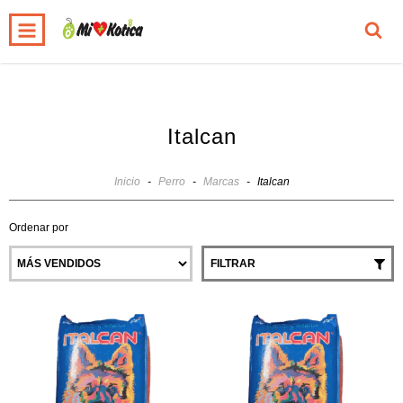
0
INICIO
PRODUCTOS
CARRITO
Italcan
Inicio
-
Perro
-
Marcas
-
Italcan
Ordenar por
FILTRAR