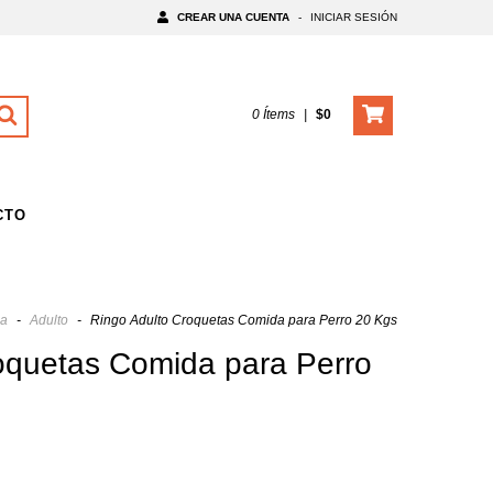
CREAR UNA CUENTA
-
INICIAR SESIÓN
0
Ítems
|
$0
CTO
a
-
Adulto
-
Ringo Adulto Croquetas Comida para Perro 20 Kgs
oquetas Comida para Perro