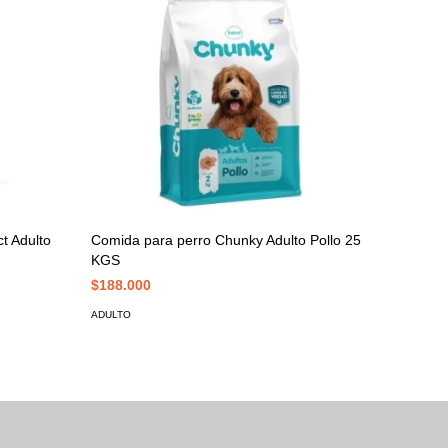
t Adulto
Comida para perro Chunky Adulto Pollo 25
Comida p
KGS
Optiheal
$188.000
$402.00
ADULTO
ADULTO