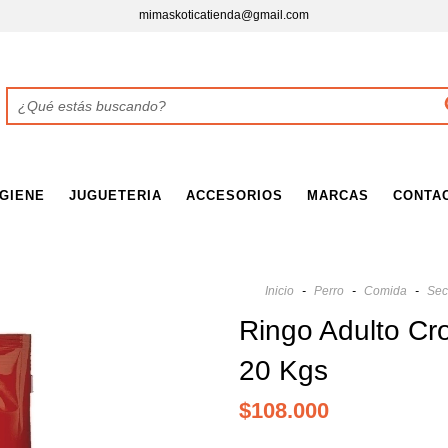
mimaskoticatienda@gmail.com
IGIENE
JUGUETERIA
ACCESORIOS
MARCAS
CONTA
Inicio
-
Perro
-
Comida
-
Sec
Ringo Adulto Cr
20 Kgs
$108.000