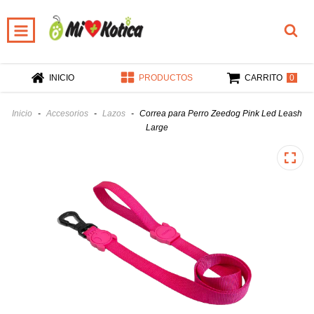
0
INICIO
PRODUCTOS
CARRITO
Inicio
-
Accesorios
-
Lazos
-
Correa para Perro Zeedog Pink Led Leash
Large