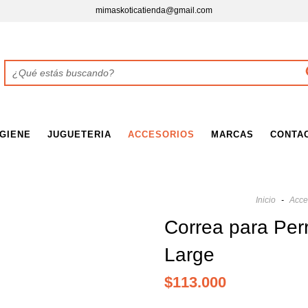
mimaskoticatienda@gmail.com
IGIENE
JUGUETERIA
ACCESORIOS
MARCAS
CONTA
Inicio
-
Acce
Correa para Pe
Large
$113.000