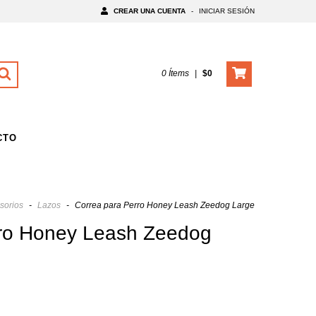
CREAR UNA CUENTA
-
INICIAR SESIÓN
0
Ítems
|
$0
CTO
sorios
-
Lazos
-
Correa para Perro Honey Leash Zeedog Large
rro Honey Leash Zeedog