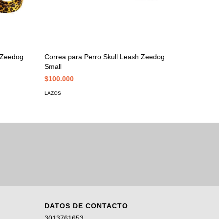
 Zeedog
Correa para Perro Skull Leash Zeedog
Correa p
Small
Small
$100.000
$100.00
LAZOS
LAZOS
DATOS DE CONTACTO
3013761653