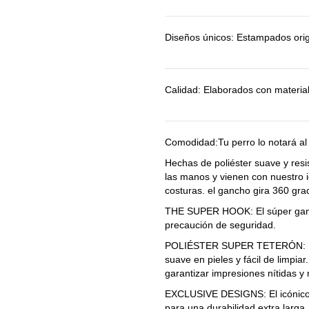
Diseños únicos:
Estampados origi
Calidad:
Elaborados con materiale
Comodidad:
Tu perro lo notará a
Hechas de poliéster suave y res
las manos y vienen con nuestro 
costuras. el gancho gira 360 gra
THE SUPER HOOK: El súper ganch
precaución de seguridad.
POLIÉSTER SUPER TETERÓN: El po
suave en pieles y fácil de limpiar
garantizar impresiones nítidas y
EXCLUSIVE DESIGNS: El icónico 
para una durabilidad extra larga.