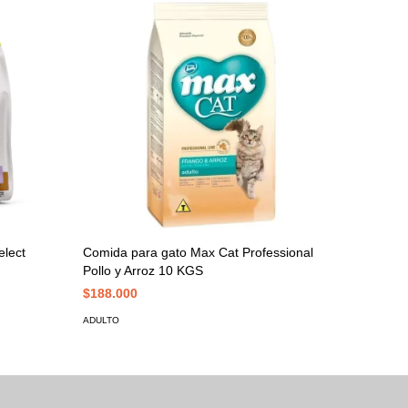
elect
Comida para gato Max Cat Professional
Comida p
Pollo y Arroz 10 KGS
Pollo y 
$188.000
$69.000
ADULTO
ADULTO