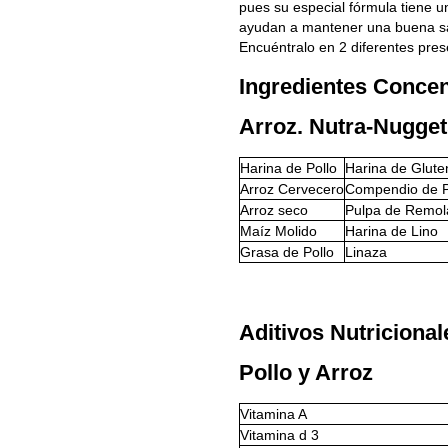
pues su especial fórmula tiene u
ayudan a mantener una buena sal
Encuéntralo en 2 diferentes pres
Ingredientes Concen
Arroz. Nutra-Nugge
Harina de Pollo
Harina de Glute
Arroz Cervecero
Compendio de P
Arroz seco
Pulpa de Remol
Maíz Molido
Harina de Lino
Grasa de Pollo
Linaza
Aditivos Nutriciona
Pollo y Arroz
Vitamina A
Vitamina d
3