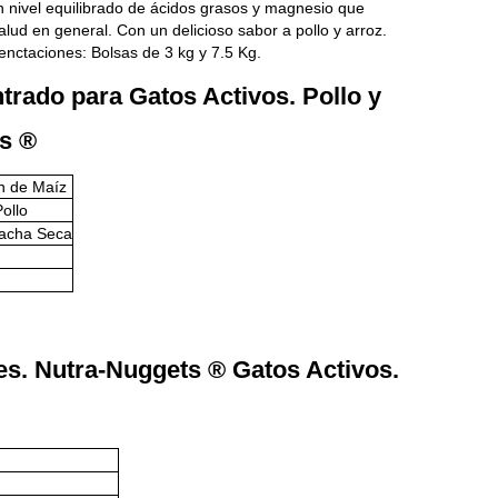
n nivel equilibrado de ácidos grasos y magnesio que
ud en general. Con un delicioso sabor a pollo y arroz.
enctaciones: Bolsas de 3 kg y 7.5 Kg.
trado para Gatos Activos. Pollo y
ts ®
n de Maíz
ollo
acha Seca
les. Nutra-Nuggets ® Gatos Activos.