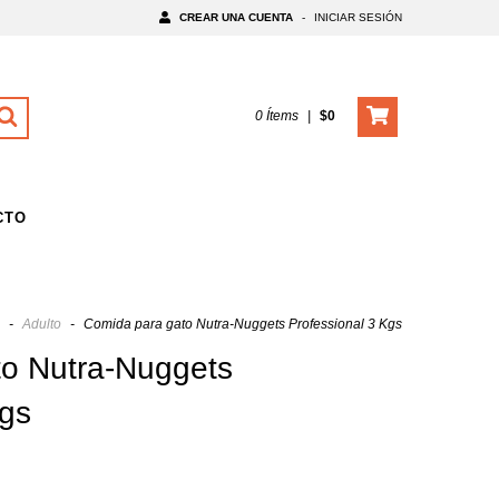
CREAR UNA CUENTA
-
INICIAR SESIÓN
0
Ítems
|
$0
CTO
-
Adulto
-
Comida para gato Nutra-Nuggets Professional 3 Kgs
o Nutra-Nuggets
Kgs